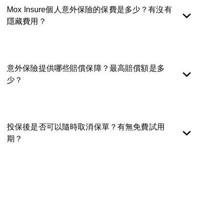
需簡單填寫個人資料、選擇個人意外保障級別，即可即時批
Mox Insure個人意外保險的保費是多少？有沒有
核、生效，整個流程方便快捷，毋須繁複文件。
隱藏費用？
Mox個人意外保險保費每月低至HKD20，任何年齡同價，而
且無任何隱藏收費。所有收費一目了然，用戶可隨時查閱及
意外保險提供哪些賠償保障？最高賠償額是多
管理自己的保障。
少？
Mox Insure提供多項意外保障，包括因意外導致的身故或永
久性傷殘最高可獲HKD1,000,000賠償。如乘搭交通工具期
投保後是否可以隨時取消保單？有無免費試用
間發生意外，更可獲雙倍賠償，及涵蓋跌打醫療等其他費
期？
用。
您可隨時於Mox App內自主取消意外保險保單，無任何手續
費。基本計劃更設有首3個月免費試用，讓您零負擔體驗意外
保障。