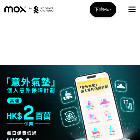
下載Mox
Mox+
開戶指南
旅遊攻略
服務特色
推廣優惠
Mox+
Mox信用卡
關於我們
Mox Invest
常見問題