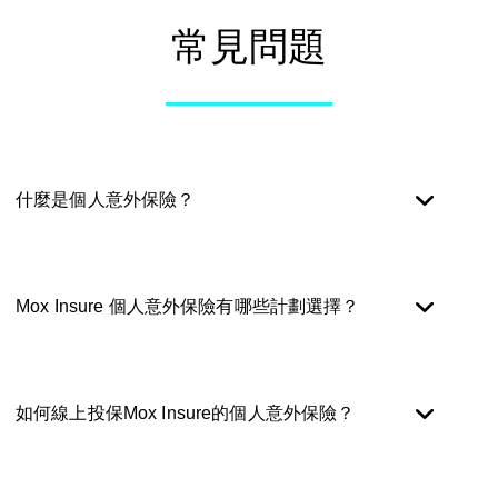
常見問題
什麼是個人意外保險？
個人意外保險是一種專為應對突發事故（如交通意外、工作
或日常生活中的受傷）而設，提供身故、永久性傷殘或醫療
Mox Insure 個人意外保險有哪些計劃選擇？
費用等現金賠償的保障。購買意外保險能在不幸發生意外
時，減輕個人或家人的經濟壓力，確保生活延續。
該計劃提供三種保障級別：基本、標準及優越，讓您可以根
據需求選擇適合的個人意外保障。所有計劃均設計簡單易
如何線上投保Mox Insure的個人意外保險？
明，確保您清楚了解保障範圍。
Mox Insure的個人意外保險可直接經Mox App線上申請。只