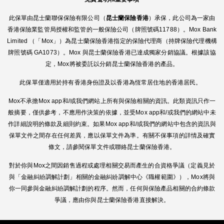
此保單由昆士蘭聯保保險有限公司（
昆士蘭保險香港
）承保，此公司為一家由
香港保險業監管局授權和監管的一般保險公司（牌照號碼11788）。Mox Bank
Limited （「Mox」）為昆士蘭保險香港指定的保險代理商（持牌保險代理機構
牌照號碼 GA1073）。Mox 與昆士蘭保險香港已達成獨家分銷協議。根據該協
定，Mox將被委託以分銷昆士蘭保險香港的產品。
此保單僅適用於持有香港身份證及以香港為恆常居住地的香港居民。
Mox不承擔Mox app和/或我們網站上所有與保險相關的資訊。此類資訊只作一
般摘要，僅供參考，不應用作決策的依據，並受Mox app和/或我們的網站中未
作詳細說明的條款及細則約束。如果Mox app和/或我們的網站中包含的資訊與
保單文件之間存在任何差異，應以保單文件為準。有關不保事項的詳情及確實
條文，請參閱保單文件或聯絡昆士蘭保險香港。
對於你與Mox之間因銷售過程或處理相關交易而產生的合資格爭議（定義見於
與「金融糾紛調解計劃」相關的金融糾紛調解中心《職權範圍》），Mox將與
你一同參與金融糾紛調解計劃的程序。然而，任何與保險產品相關的合約條款
爭議，應由你與昆士蘭保險香港直接解決。