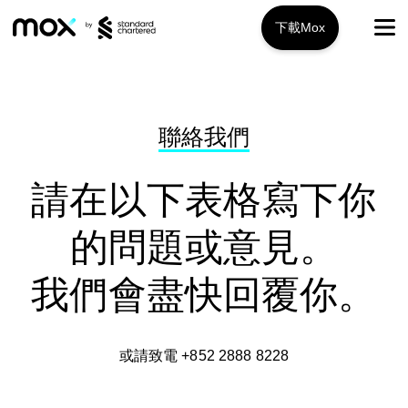
下載Mox
Mox+
開戶指南
聯絡我們
旅遊攻略
請在以下表格寫下你
服務特色
的問題或意見。
推廣優惠
Mox+
我們會盡快回覆你。
Mox信用卡
關於我們
或請致電 +852 2888 8228
Mox Invest
常見問題