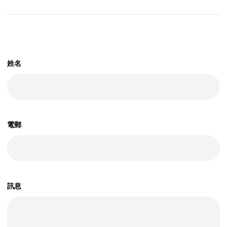
Mox Insure
精明理財
精明信貸
姓名
「即時借」
精明儲蓄
精明消費
電郵
Mox FX
Mox特色一覽
訊息