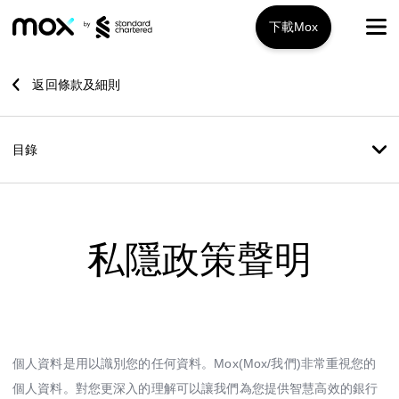
下載Mox
Mox+
返回條款及細則
開戶指南
目錄
旅遊攻略
服務特色
私隱政策聲明
推廣優惠
Mox+
Mox信用卡
關於我們
Mox Invest
個人資料是用以識別您的任何資料。Mox(Mox/我們)非常重視您的
常見問題
個人資料。對您更深入的理解可以讓我們為您提供智慧高效的銀行