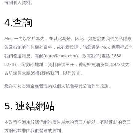
有關個人資料。
4.查詢
Mox 一向以客戶為先，並以此為榮。因此，如您需要我們的私隱政
策及措施的任何額外資料，或有意投訴，請您透過 Mox 應用程式向
我們發送訊息、電郵(
care@mox.com
)、致電我們(電話:2888
8228)，或致函(地址：資料保護主任，香港鰂魚涌英皇道979號太
古坊濠豐大廈39樓)聯絡我們，以作改正。
您亦可向香港金融管理局或個人私隱專員公署作出投訴。
5. 連結網站
本政策不適用於我們網站廣告展示的第三方網站，有關連結的第三
方網站並非由我們營運或控制。