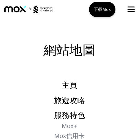
下載Mox
Mox+
開戶指南
網站地圖
旅遊攻略
服務特色
主頁
推廣優惠
Mox+
旅遊攻略
Mox信用卡
關於我們
服務特色
Mox Invest
Mox+
常見問題
Mox信用卡