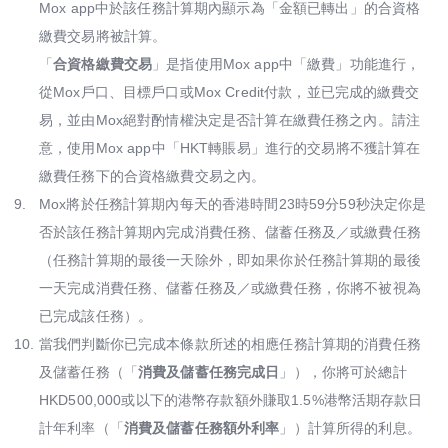
Mox app中於該任務計算期內顯示為「金額已轉出」的合資格
繳費交易將被計算。
「
合資格繳費交易
」是指使用Mox app中「繳費」功能進行，
從Mox戶口、目標戶口或Mox Credit付款，並已完成的繳費交
易，並由Mox絕對酌情權決定是否計算在繳費任務之內。請注
意，使用Mox app中「HKT轉賬易」進行的交易將不獲計算在
繳費任務下的合資格繳費交易之內。
9.
Mox將於任務計算期內每天的香港時間23時59分59秒決定你是
否於該任務計算期內完成消費任務、儲蓄任務及／或繳費任務
（任務計算期的最後一天除外，即如果你於任務計算期的最後
一天完成消費任務、儲蓄任務及／或繳費任務，你將不被視為
已完成該任務）。
10.
當我們判斷你已完成本條款所述的相應任務計算期的消費任務
及儲蓄任務（「
消費及儲蓄任務完成日
」），你將可於總計
HKD500,000或以下的港幣存款額外賺取1.5%港幣活期存款日
計年利率（「
消費及儲蓄任務額外利率
」）計算所得的利息。