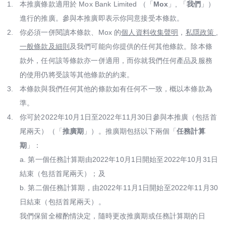
Mox Insure
1.
本推廣條款適用於 Mox Bank Limited （「
Mox
」, 「
我們
」）
進行的推廣。參與本推廣即表示你同意接受本條款。
精明理財
2.
你必須一併閱讀本條款、Mox 的
個人資料收集聲明
，
私隱政策
,
一般條款及細則
及我們可能向你提供的任何其他條款。除本條
精明信貸
款外，任何該等條款亦一併適用，而你就我們任何產品及服務
「即時借」
的使用仍將受該等其他條款的約束。
3.
本條款與我們任何其他的條款如有任何不一致，概以本條款為
精明儲蓄
準。
4.
你可於2022年10月1日至2022年11月30日參與本推廣（包括首
精明消費
尾兩天）（「
推廣期
」）。推廣期包括以下兩個「
任務計算
期
」：
Mox FX
a. 第一個任務計算期由2022年10月1日開始至2022年10月31日
Mox特色一覽
結束（包括首尾兩天）；及
b. 第二個任務計算期，由2022年11月1日開始至2022年11月30
日結束（包括首尾兩天）。
我們保留全權酌情決定，隨時更改推廣期或任務計算期的日