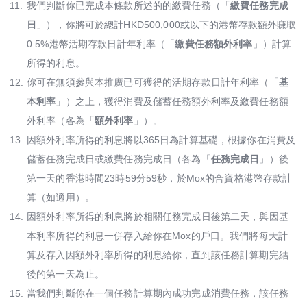
11.
我們判斷你已完成本條款所述的的繳費任務（「
繳費任務完成
日
」），你將可於總計HKD500,000或以下的港幣存款額外賺取
0.5%港幣活期存款日計年利率（「
繳費任務額外利率
」）計算
所得的利息。
12.
你可在無須參與本推廣已可獲得的活期存款日計年利率（「
基
本利率
」）之上，獲得消費及儲蓄任務額外利率及繳費任務額
外利率（各為「
額外利率
」）。
13.
因額外利率所得的利息將以365日為計算基礎，根據你在消費及
儲蓄任務完成日或繳費任務完成日（各為「
任務完成日
」）後
第一天的香港時間23時59分59秒，於Mox的合資格港幣存款計
算（如適用）。
14.
因額外利率所得的利息將於相關任務完成日後第二天，與因基
本利率所得的利息一併存入給你在Mox的戶口。我們將每天計
算及存入因額外利率所得的利息給你，直到該任務計算期完結
後的第一天為止。
15.
當我們判斷你在一個任務計算期內成功完成消費任務，該任務