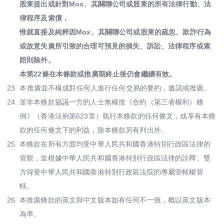
股東提出或針對Mox、其關聯公司或股東的所有法律⾏動、法
律程序及索償，
惟就直接及純粹因Mox、其關聯公司或股東的疏忽、欺詐行為
或故意失責所引致的合理可預見的損失、訴訟、法律程序或索
賠則除外。
本第22條在本條款或推廣期終止後仍會繼續有效。​
23.
本推廣並不構成對任何人進行任何交易的要約，邀請或推薦。
24.
並非本條款協議⼀⽅的⼈⼠無權按《合約（第三者權利）條
例》（香港法例第623章）執⾏本條款的任何條文，或享有本條
款的任何條文下的利益，除本條款另有列出外。
25.
本條款在所有⽅⾯均受中華人民共和國香港特別⾏政區法律的
管限，並根據中華人民共和國香港特別⾏政區法律的詮釋。雙
⽅得受中華人民共和國香港特別⾏政區法院的專屬管轄權管
轄。​
26.
本推廣條款的英文與中文版本如有任何不一致，概以英文版本
為準。