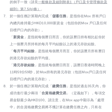
的例子一致（請見
一般條款及細則附表1（戶口及卡管理條款及
細則）第7.5(b)條）
。
7.
於一個任務計算期內完成「
儲蓄任務
」是指你在Mox 所有戶口
內總共維持最少HKD10,000新資金（包括你的Mox 戶口及任何
目標戶口內的存款）。
「
新資金
」是指就每個曆日而言，你於該曆日持有相比起你於
上一個曆月所持有的每月平均結餘以上的港元存款結餘。
「
每月平均結餘
」是指就每個曆月而言，你於該曆月所有曆日
的港元存款結餘的平均值。
「
港元存款結餘
」是指就每個曆日而言，該曆日香港時間晚上
11時59分59秒，於Mox持有的港元存款（包括Mox戶口及任何
目標戶口內的港元存款）。
8.
於一個任務計算期內完成「
繳費任務
」是指於過去35天內，你
成功進行最少兩項「
合資格繳費交易
」（定義如下），每項交
易金額最少為HKD100。請注意，在Mox app中顯示為「處理
中」的合資格繳費交易將不獲計算在繳費任務之內，只有在