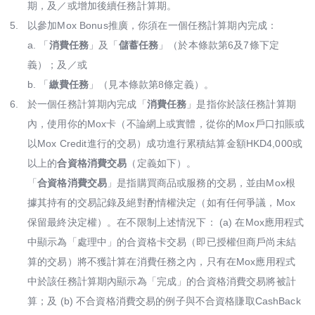
期，及／或增加後續任務計算期。
5.
以參加Mox Bonus推廣，你須在一個任務計算期內完成：
a. 「
消費任務
」及「
儲蓄任務
」（於本條款第6及7條下定
義）；及／或
b. 「
繳費任務
」（見本條款第8條定義）。
6.
於一個任務計算期內完成「
消費任務
」是指你於該任務計算期
內，使用你的Mox卡（不論網上或實體，從你的Mox戶口扣賬或
以Mox Credit進行的交易）成功進行累積結算金額HKD4,000或
以上的
合資格消費交易
（定義如下）。
「
合資格消費交易
」是指購買商品或服務的交易，並由Mox根
據其持有的交易記錄及絕對酌情權決定（如有任何爭議，Mox
保留最終決定權）。在不限制上述情況下： (a) 在Mox應用程式
中顯示為「處理中」的合資格卡交易（即已授權但商戶尚未結
算的交易）將不獲計算在消費任務之內，只有在Mox應用程式
中於該任務計算期內顯示為「完成」的合資格消費交易將被計
算；及 (b) 不合資格消費交易的例子與不合資格賺取CashBack