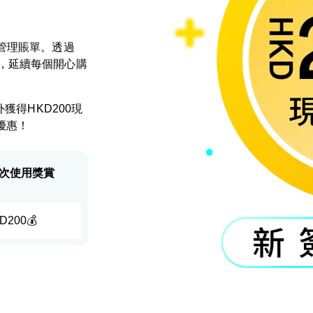
管理賬單。透過
，延續每個開心購
獲得HKD200現
優惠！
次使用獎賞
D200💰