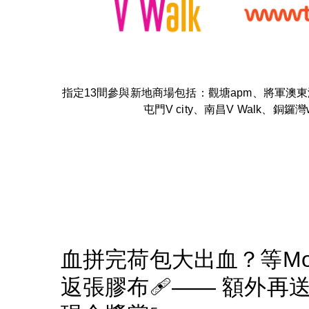
指定13間參與新地商場包括：觀塘apm、將軍澳
屯門V city、南昌V Walk、銅鑼
血拼完荷包大出血？等Mo
返張膠布🩹—— 額外再送H