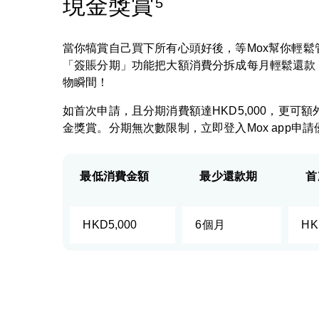
現金獎賞⁵
當你犒賞自己買下所有心頭好後，等Mox幫你輕鬆
「簽賬分期」功能把大額消費分拆成每月輕鬆還款
物瞬間！
如首次申請，且分期消費額達HKD5,000，更可額外
金獎賞。分期無次數限制，立即登入Mox app申請
最低消費金額
最少還款期
首
HKD5,000
6個月
HK