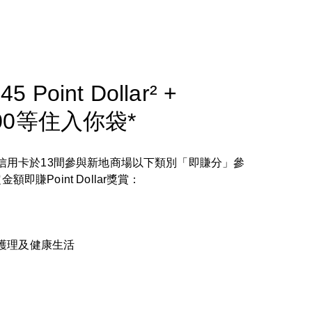
5 Point Dollar² +
000等住入你袋*
x信用卡於13間參與新地商場以下類別「即賺分」參
即賺Point Dollar獎賞：
護理及健康生活