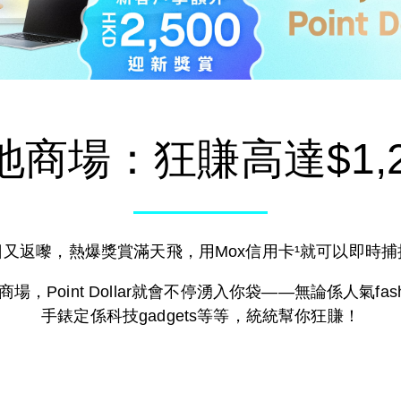
Mox信用卡
「即時借」
Mox Invest
精明儲蓄
Mox Insure
商場：狂賺高達$1,245 P
精明消費
精明理財
Mox FX
精明信貸
日又返嚟，熱爆獎賞滿天飛，用Mox信用卡¹就可以即時捕
Mox特色一覽
「即時借」
，Point Dollar就會不停湧入你袋——無論係人氣fa
精明儲蓄
手錶定係科技gadgets等等，統統幫你狂賺！
精明消費