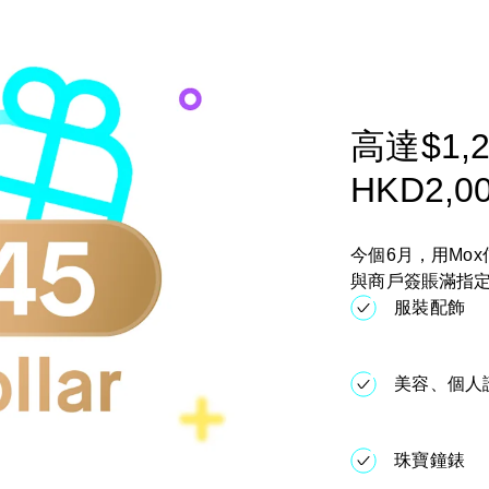
Mox FX
Mox特色一覽
推廣優惠
高達$1,24
HKD2,
關於我們
今個6月，用Mo
常見問題
與商戶簽賬滿指定金額
服裝配飾
美容、個人
珠寶鐘錶