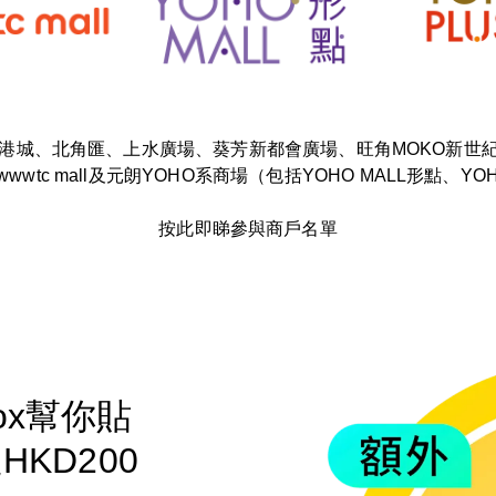
東港城、北角匯、上水廣場、葵芳新都會廣場、旺角MOKO新
灣wwwtc mall及元朗YOHO系商場（包括YOHO MALL形點、YO
按此即睇參與商戶名單
x幫你貼
KD200