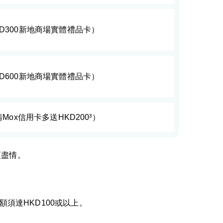
HKD300新地商場實體禮品卡）
HKD600新地商場實體禮品卡）
請Mox信用卡多送HKD200³）
更盡情。
須達HKD100或以上。