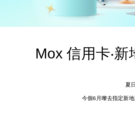
Mox 信用卡‧新地
夏
今個6月嚟去指定新地商場