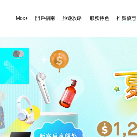
Mox+
開戶指南
旅遊攻略
服務特色
推廣優惠
Mox+
Mox+
Mox信用卡
開戶指南
Mox Invest
旅遊攻略
Mox Insure
服務特色
精明理財
Mox+
精明信貸