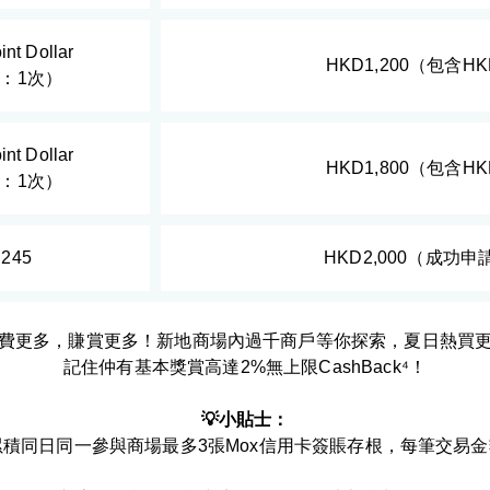
int Dollar
HKD1,200（包含
：1次）
int Dollar
HKD1,800（包含
：1次）
,245
HKD2,000（成功申
費更多，賺賞更多！新地商場內過千商戶等你探索，夏日熱買
記住仲有基本獎賞高達2%無上限CashBack⁴！
💡小貼士：
積同日同一參與商場最多3張Mox信用卡簽賬存根，每筆交易金額