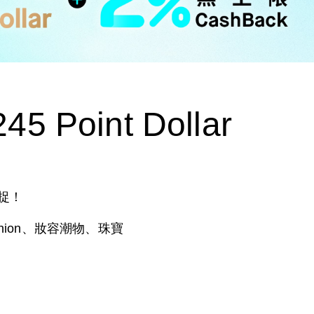
oint Dollar
捉！
shion、妝容潮物、珠寶