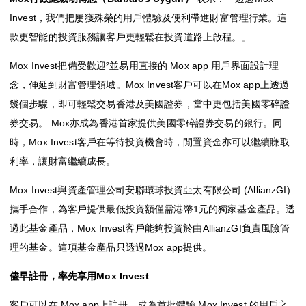
Invest，我們把屢獲殊榮的用戶體驗及便利帶進財富管理行業。這
款更智能的投資服務讓客戶更輕鬆在投資道路上啟程。」
Mox Invest把備受歡迎²並易用直接的 Mox app 用戶界面設計理
念，伸延到財富管理領域。Mox Invest客戶可以在Mox app上透過
幾個步驟，即可輕鬆交易香港及美國證券，當中更包括美國零碎證
券交易。 Mox亦成為香港首家提供美國零碎證券交易的銀行。同
時，Mox Invest客戶在等待投資機會時，閒置資金亦可以繼續賺取
利率，讓財富繼續成長。
Mox Invest與資產管理公司安聯環球投資亞太有限公司 (AllianzGI)
攜手合作，為客戶提供最低投資額僅需港幣1元的獨家基金產品。透
過此基金產品，Mox Invest客戶能夠投資於由AllianzGI負責風險管
理的基金。這項基金產品只透過Mox app提供。
儘早註冊，率先享用Mox Invest
客戶可以在 Mox app上註冊，成為首批體驗 Mox Invest 的用戶之