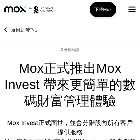
下載Mox
Mox+
返回新聞中心
開戶指南
3 分鐘閱讀
旅遊攻略
Mox正式推出Mox
服務特色
Invest 帶來更簡單的數
推廣優惠
Mox+
碼財富管理體驗
Mox信用卡
關於我們
Mox Invest正式面世，並會分階段向所有客戶
Mox Invest
常見問題
提供服務