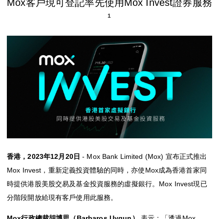
Mox客戶現可登記率先使用Mox Invest證券服務
Mox Insure
¹
精明理財
精明信貸
「即時借」
精明儲蓄
精明消費
Mox FX
香港，2023年12月20日
- Mox Bank Limited (Mox) 宣布正式推出
Mox特色一覽
Mox Invest，重新定義投資體驗的同時，亦使Mox成為香港首家同
時提供港股美股交易及基金投資服務的虛擬銀行。Mox Invest現已
分階段開放給現有客戶使用此服務。
Mox行政總裁胡博思（Barbaros Uygun）
表示：「透過Mox