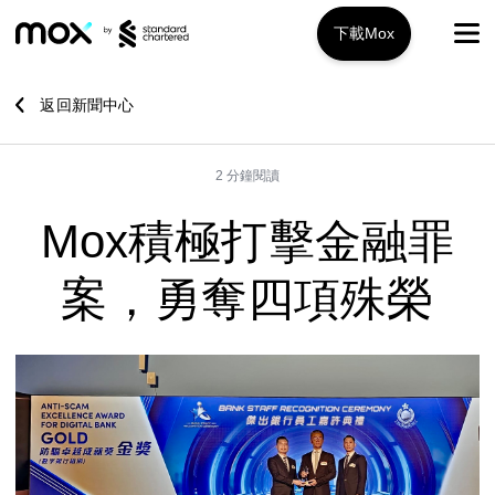
下載Mox
Mox+
返回新聞中心
開戶指南
2 分鐘閱讀
旅遊攻略
Mox積極打擊金融罪
服務特色
案，勇奪四項殊榮
推廣優惠
Mox+
Mox信用卡
關於我們
Mox Invest
常見問題