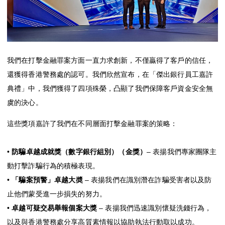
Mox Insure
精明理財
精明信貸
我們在打擊金融罪案方面一直力求創新，不僅贏得了客戶的信任，
「即時借」
還獲得香港警務處的認可。我們欣然宣布，在「傑出銀行員工嘉許
典禮」中，我們獲得了四項殊榮，凸顯了我們保障客戶資金安全無
精明儲蓄
虞的決心。
精明消費
這些獎項嘉許了我們在不同層面打擊金融罪案的策略：
Mox FX
•
防騙卓越成就獎（數字銀行組別）（金獎）
– 表揚我們專家團隊主
動打擊詐騙行為的積極表現。
Mox特色一覽
•
「騙案預警」卓越大奬
– 表揚我們在識別潛在詐騙受害者以及防
止他們蒙受進一步損失的努力。
•
卓越可疑交易舉報個案大獎
– 表揚我們迅速識別懷疑洗錢行為，
以及與香港警務處分享高質素情報以協助執法行動取以成功。