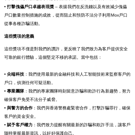
•
打擊傀儡戶口卓越表現獎
– 表揚我們在反洗錢以及有效減少傀儡
戶口數量控制措施的成效，從而阻止和預防不法分子利用Mox戶口
從事各種詐騙活動。
這些獎項的意義
這些獎項不僅是對我們的讚許，更反映了我們致力為客戶提供安全
可靠的銀行體驗，這個堅定不移的承諾。當中包括：
•
尖端科技
：我們使用最新的金融科技和人工智能技術來監察客戶的
戶口，偵測任何可疑活動。
•
專業團隊
：我們的專家團隊時刻留意詐騙和欺詐行為新趨勢，努力
確保客戶免受不法分子威脅。
•
與警方的合作
：我們與香港警務處緊密合作，打擊詐騙罪行，確保
客戶的資金安全。
•
賦予客戶權力
：我們致力提醒有關最新的詐騙和欺詐手法，讓客戶
隨時掌握最新資訊，以好好保護自己。