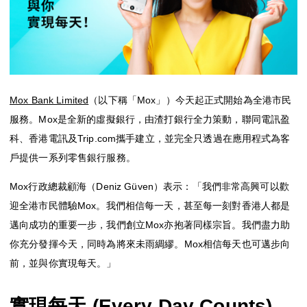
Mox Insure
精明理財
精明信貸
「即時借」
Mox Bank Limited
（以下稱「Mox」）今天起正式開始為全港市民
服務。Mox是全新的虛擬銀行，由渣打銀行全力策動，聯同電訊盈
精明儲蓄
科、香港電訊及Trip.com攜手建立，並完全只透過在應用程式為客
戶提供一系列零售銀行服務。
精明消費
Mox行政總裁顧海（Deniz Güven）表示：「我們非常高興可以歡
Mox FX
迎全港市民體驗Mox。我們相信每一天，甚至每一刻對香港人都是
邁向成功的重要一步，我們創立Mox亦抱著同樣宗旨。我們盡力助
Mox特色一覽
你充分發揮今天，同時為將來未雨綢繆。Mox相信每天也可邁步向
前，並與你實現每天。」
實現每天 (Every Day Counts)