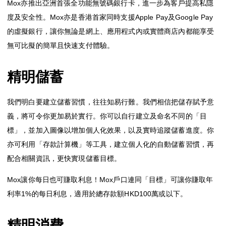
Mox亦推出亞洲首張全功能無號碼銀行卡，進一步為客戶提高私隱
度及安全性。Mox亦是香港首家同時支援Apple Pay及Google Pay
的虛擬銀行，讓你無論是網上、應用程式內或實體商店內都能享受
無可比擬的簡單且快速支付體驗。
精明儲蓄
我們明白要建立儲蓄習慣，往往知易行難。我們相信把儲存賦予意
義，將可令你更加易於實行。你可以自行建立及命名不同的「目
標」，並加入圖像以增加個人化效果，以及實時追蹤儲蓄進度。你
亦可利用「存款計算機」等工具，建立個人化的自動儲蓄習慣，再
配合相關資訊，更快實現儲蓄目標。
Mox讓你每日也可賺取利息！Mox戶口連同「目標」可讓你賺取年
利率1%的每日利息，適用於總存款額HKD100萬或以下。
精明消費