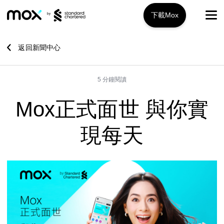
下載Mox
Mox+
返回新聞中心
開戶指南
5 分鐘閱讀
旅遊攻略
Mox正式面世 與你實
服務特色
現每天
推廣優惠
Mox+
Mox信用卡
關於我們
Mox Invest
常見問題