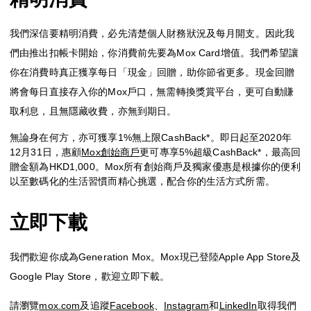
我們深信要精明消費，必先清楚個人財務狀況及每月開支。因此我
們由推出扣帳卡開始，你消費前先要為Mox Card增值。我們希望讓
你在消費時真正獲享每日「現金」回贈，助你節省更多。現金回贈
將會每日直接存入你的Mox戶口，無需轉換獎賞平台，更可自動賺
取利息，且無隱藏收費，亦無到期日。
無論身在何方，亦可獲享1%無上限CashBack*。即日起至2020年
12月31日，惠顧
Mox創始商戶
更可專享5%超級CashBack*，最高回
贈金額為HKD1,000。Mox所有創始商戶及獨家優惠是根據你的便利
以至數碼化的生活習慣而精心挑選，配合你的生活方式所需。
立即下載
我們歡迎你成為Generation Mox。Mox現已登陸Apple App Store及
Google Play Store，歡迎立即下載。
請瀏覽
mox.com
及追蹤
Facebook
、
Instagram
和
LinkedIn
取得我們