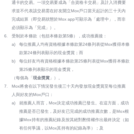
通卡的交易。一項交易要成為「合資格卡交易」及計入消費要
求並不代表該交易需在好友開立Mox戶口當天起計的三十天内
完成結算（即交易狀態於Mox app可顯示為「處理中」，而非
必須顯示為「完成」）。
6.
受制於本條款（包括本條款第5條），成功推薦後：
a)
每位推薦人均有資格根據本條款第24條列表從Mox獲得本條
款第24條列表顯示的現金獎賞；而
b)
每位好友均有資格根據本條款第25條列表從Mox獲得本條款
第25條列表顯示的現金獎賞，
（每個為「
現金獎賞
」）。
7.
Mox將會在以下情況發生後三十天內發放現金獎賞至每位推薦
人與好友的Mox戶口：
a)
就推薦人而言，Mox決定成功推薦已發生。在這方面，成功
推薦是否已發生，及好友已完成的成功推薦次數，是Mox根
據Mox持有的推薦紀錄及按其絕對酌情權作出最終決定（如
有任何爭議，以Mox其持有的紀錄為準）；及