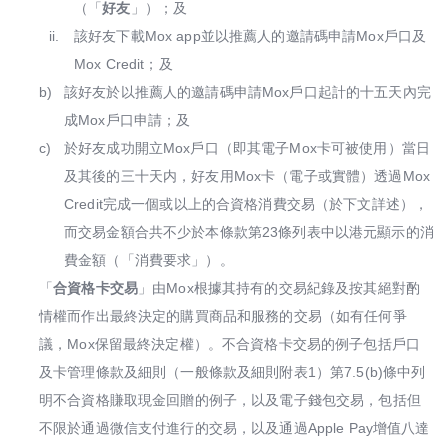
（「
好友
」）；及
ii.
該好友下載Mox app並以推薦人的邀請碼申請Mox戶口及
Mox Credit；及
b)
該好友於以推薦人的邀請碼申請Mox戶口起計的十五天內完
成Mox戶口申請；及
c)
於好友成功開立Mox戶口（即其電子Mox卡可被使用）當日
及其後的三十天内，好友用Mox卡（電子或實體）透過Mox
Credit完成一個或以上的合資格消費交易（於下文詳述），
而交易金額合共不少於本條款第23條列表中以港元顯示的消
費金額（「消費要求」）。
「
合資格卡交易
」由Mox根據其持有的交易紀錄及按其絕對酌
情權而作出最終決定的購買商品和服務的交易（如有任何爭
議，Mox保留最終決定權）。不合資格卡交易的例子包括戶口
及卡管理條款及細則（一般條款及細則附表1）第7.5(b)條中列
明不合資格賺取現金回贈的例子，以及電子錢包交易，包括但
不限於通過微信支付進行的交易，以及通過Apple Pay增值八達