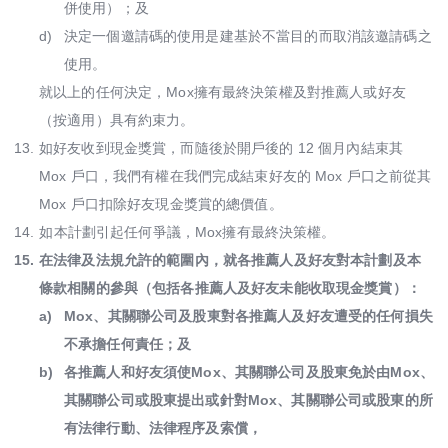
併使用）；及
d)
決定一個邀請碼的使用是建基於不當目的而取消該邀請碼之
使用。
就以上的任何決定，Mox擁有最終決策權及對推薦人或好友
（按適用）具有約束力。
13.
如好友收到現金獎賞，而隨後於開戶後的 12 個月內結束其
Mox 戶口，我們有權在我們完成結束好友的 Mox 戶口之前從其
Mox 戶口扣除好友現金獎賞的總價值。
14.
如本計劃引起任何爭議，Mox擁有最終決策權。
15.
在法律及法規允許的範圍內，就各推薦人及好友對本計劃及本
條款相關的參與（包括各推薦人及好友未能收取現金獎賞）：
a)
Mox、其關聯公司及股東對各推薦人及好友遭受的任何損失
不承擔任何責任；及
b)
各推薦人和好友須使Mox、其關聯公司及股東免於由Mox、
其關聯公司或股東提出或針對Mox、其關聯公司或股東的所
有法律行動、法律程序及索償，