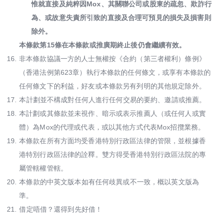
惟就直接及純粹因Mox、其關聯公司或股東的疏忽、欺詐行
為、或故意失責所引致的直接及合理可預見的損失及損害則
除外。
本條款第15條在本條款或推廣期終止後仍會繼續有效。
16.
非本條款協議一方的人士無權按《合約（第三者權利）條例》
（香港法例第623章）執行本條款的任何條文，或享有本條款的
任何條文下的利益，好友或本條款另有列明的其他規定除外。
17.
本計劃並不構成對任何人進行任何交易的要約、邀請或推薦。
18.
本計劃或其條款並未視作、暗⽰或表示推薦人（或任何⼈或實
體）為Mox的代理或代表，或以其他方式代表Mox招攬業務。
19.
本條款在所有⽅⾯均受香港特別⾏政區法律的管限，並根據香
港特別⾏政區法律的詮釋。雙⽅得受香港特別⾏政區法院的專
屬管轄權管轄。
20.
本條款的中英文版本如有任何歧異或不一致，概以英文版為
準。
21.
借定唔借？還得到先好借！