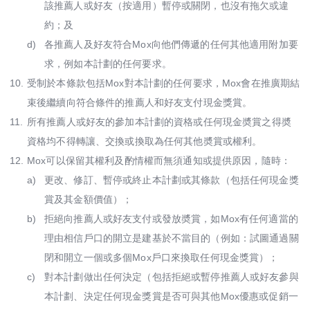
該推薦人或好友（按適用）暫停或關閉，也沒有拖欠或違
約；及
d)
各推薦人及好友符合Mox向他們傳遞的任何其他適用附加要
求，例如本計劃的任何要求。
10.
受制於本條款包括Mox對本計劃的任何要求，Mox會在推廣期結
束後繼續向符合條件的推薦人和好友支付現金獎賞。
11.
所有推薦人或好友的參加本計劃的資格或任何現金奬賞之得奬
資格均不得轉讓、交換或換取為任何其他奬賞或權利。
12.
Mox可以保留其權利及酌情權而無須通知或提供原因，隨時：
a)
更改、修訂、暫停或終止本計劃或其條款（包括任何現金獎
賞及其金額價值）；
b)
拒絕向推薦人或好友支付或發放奬賞，如Mox有任何適當的
理由相信戶口的開立是建基於不當目的（例如：試圖通過關
閉和開立一個或多個Mox戶口來換取任何現金獎賞）；
c)
對本計劃做出任何決定（包括拒絕或暫停推薦人或好友參與
本計劃、決定任何現金獎賞是否可與其他Mox優惠或促銷一