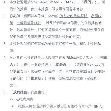
Mox Insure
1.
本條款適用於Mox Bank Limited（「
Mox
」、「
我們
」）。所
提供的推廣。參加本推廣，即表示你同意本條款。
精明理財
2.
你必須一併閱讀本條款、Mox的
個人資料收集聲明
、
私隱政
策
、
一般條款及細則
，以及我們可能向你提供的任何其他條
精明信貸
款。除本條款外，任何該等條款亦一併適用，而你就使用任何
「即時借」
我們的產品及服務仍須受該等其他條款的約束。
3.
本條款與我們任何其他的條款有任何不一致，概以本條款為
精明儲蓄
準。
4.
Mox會向已持有以自己名義開立有效的Mox戶口之客戶（「
推薦
精明消費
人
」），提供一個邀請碼（「
邀請碼
」）（透過其Mox app內
的探索頁面）供好友（定義見下文）於本條款第22條列表中顯
Mox FX
示的期限（「
推廣期
」）使用，以完成成功推薦（定義見下
Mox特色一覽
文）。
5.
「
成功推薦
」的產生指：
a)
在推廣期内：
i.
推薦人轉發邀請碼予從未以自己名義持有Mox戶口的人