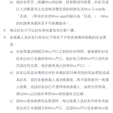
b)
就好友而言，根據Mox的紀錄，就有關成功推薦，好友完成
計入消費要求之合資格消費交易的狀態在其Mox Credit為
「完成」（即在好友的Mox app內顯示為「完成」）（Mox
的紀錄將為最終及不可推翻版本）。
8.
每位好友只可以好友身份參加本計劃
一次
。
9.
各推薦人及好友只有在以下情況下才有資格獲得相應的現金獎
賞：
a)
在使用邀請碼開立Mox戶口之前的任何時間，被推薦的好友
從未以自己名義持有Mox戶口。如好友已有Mox⼾⼝但尚未
完成任何交易，他亦被視為已持有Mox⼾⼝）；
b)
好友以前從未獲得任何於本條款第25條所指的現金奬賞或成
為好友。當好友被推薦人成功推薦後，將不能再被另一推薦
人推薦，但該好友自己可選擇成為推薦人。如有任何爭議，
將以Mox之紀錄作準而Mox保留最終決定權；
c)
當Mox發放相應現金奬賞時，每位推薦人及好友均持有有效
並以自己名義開立的Mox戶口，且該Mox戶口並未被Mox或