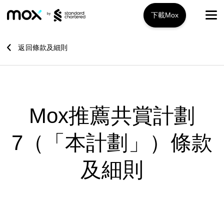
下載Mox
Mox+
返回條款及細則
開戶指南
旅遊攻略
Mox推薦共賞計劃
服務特色
7（「本計劃」）條款
推廣優惠
Mox+
及細則
Mox信用卡
關於我們
Mox Invest
常見問題